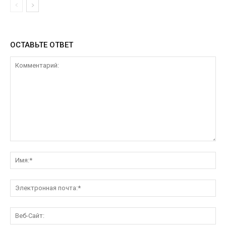
ОСТАВЬТЕ ОТВЕТ
Комментарий:
Им
Эл
поч
Ве
Са