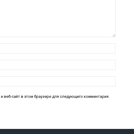
Имя:*
Электро
почта:*
Веб-
Сайт:
 и веб-сайт в этом браузере для следующего комментария.