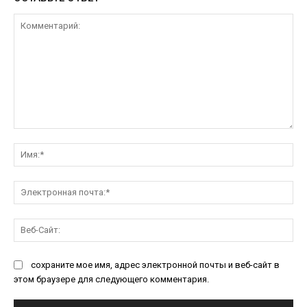
Комментарий:
Им
Эл
поч
Ве
Са
сохраните мое имя, адрес электронной почты и веб-сайт в
этом браузере для следующего комментария.