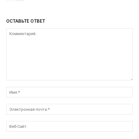
ОСТАВЬТЕ ОТВЕТ
Комментарий:
Им
Эл
поч
Ве
Са