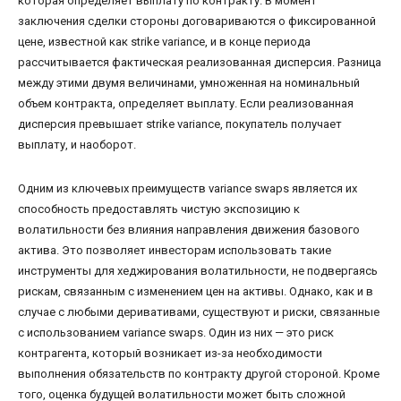
которая определяет выплату по контракту. В момент
заключения сделки стороны договариваются о фиксированной
цене, известной как strike variance, и в конце периода
рассчитывается фактическая реализованная дисперсия. Разница
между этими двумя величинами, умноженная на номинальный
объем контракта, определяет выплату. Если реализованная
дисперсия превышает strike variance, покупатель получает
выплату, и наоборот.
Одним из ключевых преимуществ variance swaps является их
способность предоставлять чистую экспозицию к
волатильности без влияния направления движения базового
актива. Это позволяет инвесторам использовать такие
инструменты для хеджирования волатильности, не подвергаясь
рискам, связанным с изменением цен на активы. Однако, как и в
случае с любыми деривативами, существуют и риски, связанные
с использованием variance swaps. Один из них — это риск
контрагента, который возникает из-за необходимости
выполнения обязательств по контракту другой стороной. Кроме
того, оценка будущей волатильности может быть сложной