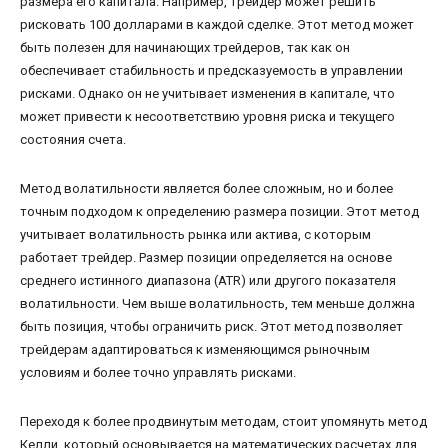
размера его капитала. Например, трейдер может решить
рисковать 100 долларами в каждой сделке. Этот метод может
быть полезен для начинающих трейдеров, так как он
обеспечивает стабильность и предсказуемость в управлении
рисками. Однако он не учитывает изменения в капитале, что
может привести к несоответствию уровня риска и текущего
состояния счета.
Метод волатильности является более сложным, но и более
точным подходом к определению размера позиции. Этот метод
учитывает волатильность рынка или актива, с которым
работает трейдер. Размер позиции определяется на основе
среднего истинного диапазона (ATR) или другого показателя
волатильности. Чем выше волатильность, тем меньше должна
быть позиция, чтобы ограничить риск. Этот метод позволяет
трейдерам адаптироваться к изменяющимся рыночным
условиям и более точно управлять рисками.
Переходя к более продвинутым методам, стоит упомянуть метод
Келли, который основывается на математических расчетах для