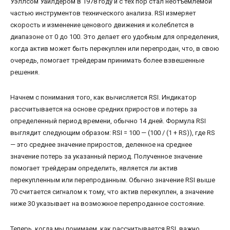
Уэллсом Уайлдером в 1978 году и с тех пор стал неотъемлемой
частью инструментов технического анализа. RSI измеряет
скорость и изменение ценового движения и колеблется в
диапазоне от 0 до 100. Это делает его удобным для определения,
когда актив может быть перекуплен или перепродан, что, в свою
очередь, помогает трейдерам принимать более взвешенные
решения.
Начнем с понимания того, как вычисляется RSI. Индикатор
рассчитывается на основе средних приростов и потерь за
определенный период времени, обычно 14 дней. Формула RSI
выглядит следующим образом: RSI = 100 — (100 / (1 + RS)), где RS
— это среднее значение приростов, деленное на среднее
значение потерь за указанный период. Полученное значение
помогает трейдерам определить, является ли актив
перекупленным или перепроданным. Обычно значение RSI выше
70 считается сигналом к тому, что актив перекуплен, а значение
ниже 30 указывает на возможное перепроданное состояние.
Теперь, когда мы понимаем, как рассчитывается RSI, важно