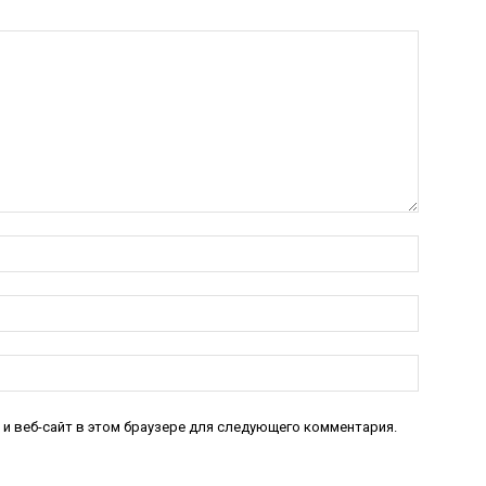
Имя:*
Электро
почта:*
Веб-
Сайт:
 и веб-сайт в этом браузере для следующего комментария.