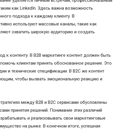
имание уделяется личным встречам, профессиональным
аким как LinkedIn. Здесь важна возможность
ного подхода к каждому клиенту. В
тивно используют массовые каналы, такие как
воляют охватить широкую аудиторию и создать
д к контенту. В B2B маркетинге контент должен быть
помочь клиентам принять обоснованное решение. Это
дии и технические спецификации. В B2C же контент
яющим, чтобы вызвать эмоциональную реакцию и
стратегиях между B2B и B2C сервисами обусловлены
сами принятия решений. Понимание этих различий
зрабатывать и реализовывать свои маркетинговые
имущество на рынке. В конечном итоге, успешная