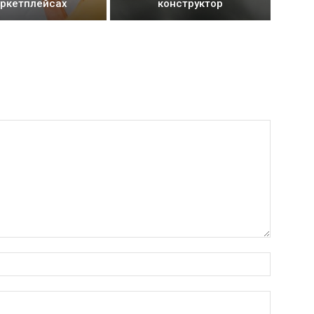
ркетплейсах
конструктор
Имя:*
Электро
почта:*