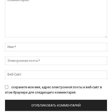
Комментарий:
Им
Эл
поч
Ве
Са
сохраните мое имя, адрес электронной почты и веб-сайт в
этом браузере для следующего комментария.