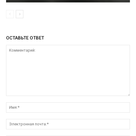
ОСТАВЬТЕ ОТВЕТ
Комментарий:
Им
Эл
поч