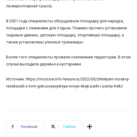
лыжероллерная трасса.
В 2021 году специалисты оборудовали площадку для паркура,
площадки с лежаками для отдыха. Помимо прочего установили
садовые диваны, детскую площадку, спортивную площадку, а
также установлены уличные тренажеры.
Более того специалисты провели озеленение территории. В этом
случае высадили деревья и кустарники.
Источник: https://moscow.info-leisure.ru/2022/05/zhitelyam-moskvy-
rasskazali-o-tom-gde-poyavyatsya-novye-skejt-parki-i-pamp-treki/
Facebook
Twitter