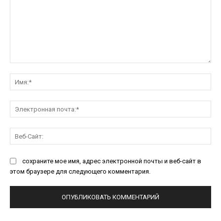
Комментарий:
Им
Эл
поч
Ве
Са
сохраните мое имя, адрес электронной почты и веб-сайт в
этом браузере для следующего комментария.