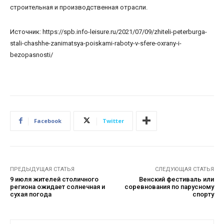
строительная и производственная отрасли.
Источник: https://spb.info-leisure.ru/2021/07/09/zhiteli-peterburga-
stali-chashhe-zanimatsya-poiskami-raboty-v-sfere-oxrany-i-
bezopasnosti/
Facebook
Twitter
ПРЕДЫДУЩАЯ СТАТЬЯ
СЛЕДУЮЩАЯ СТАТЬЯ
9 июля жителей столичного
Венский фестиваль или
региона ожидает солнечная и
соревнования по парусному
сухая погода
спорту