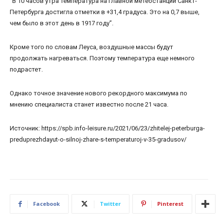
“В 10 часов утра температура на главной метеостанции Санкт-
Петербурга достигла отметки в +31,4 градуса. Это на 0,7 выше,
чем было в этот день в 1917 году”.
Кроме того по словам Леуса, воздушные массы будут
продолжать нагреваться. Поэтому температура еще немного
подрастет.
Однако точное значение нового рекордного максимума по
мнению специалиста станет известно после 21 часа.
Источник: https://spb.info-leisure.ru/2021/06/23/zhitelej-peterburga-
preduprezhdayut-o-silnoj-zhare-s-temperaturoj-v-35-gradusov/
Facebook
Twitter
Pinterest