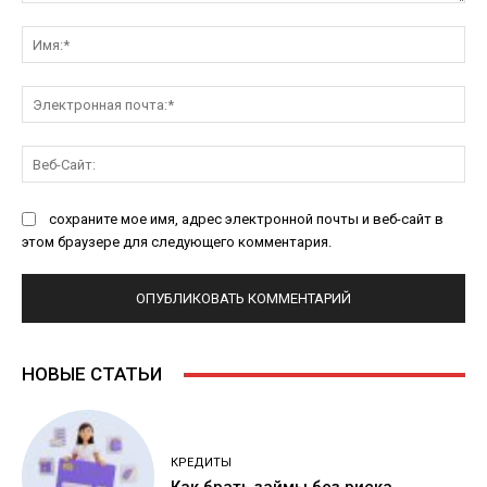
Комментарий:
Им
Эл
поч
Ве
Са
сохраните мое имя, адрес электронной почты и веб-сайт в
этом браузере для следующего комментария.
НОВЫЕ СТАТЬИ
КРЕДИТЫ
Как брать займы без риска