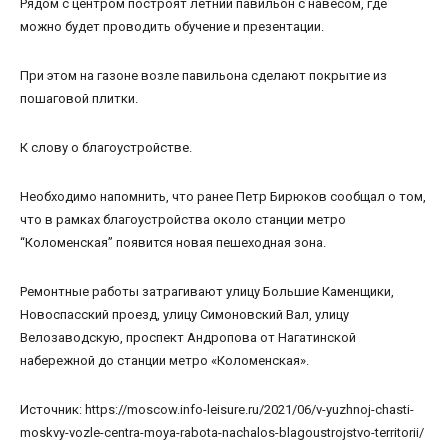
Рядом с центром построят летний павильон с навесом, где
можно будет проводить обучение и презентации.
При этом на газоне возле павильона сделают покрытие из
пошаговой плитки.
К слову о благоустройстве.
Необходимо напомнить, что ранее Петр Бирюков сообщал о том,
что в рамках благоустройства около станции метро
“Коломенская” появится новая пешеходная зона.
Ремонтные работы затрагивают улицу Большие Каменщики,
Новоспасский проезд, улицу Симоновский Вал, улицу
Велозаводскую, проспект Андропова от Нагатинской
набережной до станции метро «Коломенская».
Источник: https://moscow.info-leisure.ru/2021/06/v-yuzhnoj-chasti-
moskvy-vozle-centra-moya-rabota-nachalos-blagoustrojstvo-territorii/