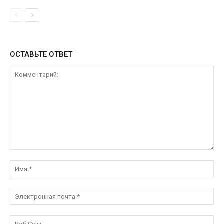
ОСТАВЬТЕ ОТВЕТ
Комментарий:
Им
Эл
поч
Ве