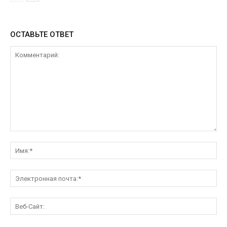
ОСТАВЬТЕ ОТВЕТ
Комментарий:
Им
Эл
поч
Ве
Са