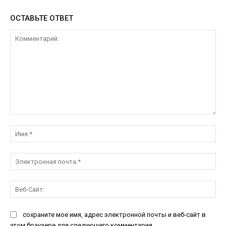
ОСТАВЬТЕ ОТВЕТ
Комментарий:
Им
Эл
поч
Ве
Са
сохраните мое имя, адрес электронной почты и веб-сайт в
этом браузере для следующего комментария.