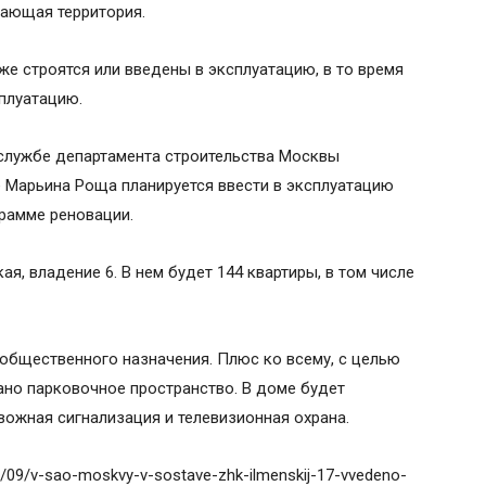
гающая территория.
е строятся или введены в эксплуатацию, в то время
сплуатацию.
с-службе департамента строительства Москвы
не Марьина Роща планируется ввести в эксплуатацию
рамме реновации.
я, владение 6. В нем будет 144 квартиры, в том числе
общественного назначения. Плюс ко всему, с целью
ано парковочное пространство. В доме будет
вожная сигнализация и телевизионная охрана.
21/09/v-sao-moskvy-v-sostave-zhk-ilmenskij-17-vvedeno-