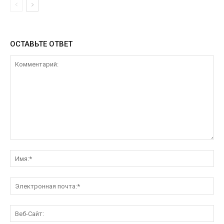
ОСТАВЬТЕ ОТВЕТ
Комментарий:
Им
Эл
поч
Ве
Са