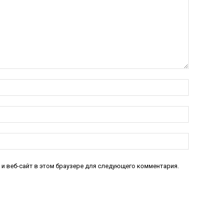
Имя:*
Электро
почта:*
Веб-
Сайт:
 и веб-сайт в этом браузере для следующего комментария.