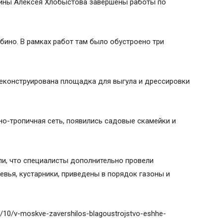
войны Алексея Хлобыстова завершены работы по
бино. В рамках работ там было обустроено три
реконструирована площадка для выгула и дрессировки
о-тропичная сеть, появились садовые скамейки и
и, что специалисты дополнительно провели
евья, кустарники, приведены в порядок газоны и
1/10/v-moskve-zavershilos-blagoustrojstvo-eshhe-