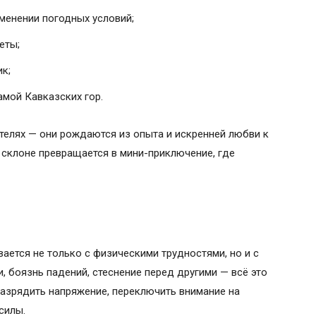
менении погодных условий;
еты;
к;
амой Кавказских гор.
телях — они рождаются из опыта и искренней любви к
а склоне превращается в мини-приключение, где
ается не только с физическими трудностями, но и с
, боязнь падений, стеснение перед другими — всё это
разрядить напряжение, переключить внимание на
силы.