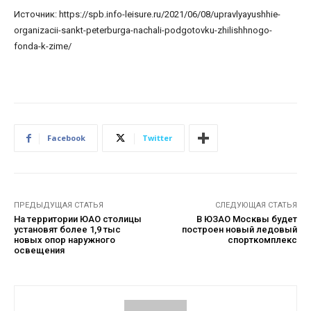
Источник: https://spb.info-leisure.ru/2021/06/08/upravlyayushhie-
organizacii-sankt-peterburga-nachali-podgotovku-zhilishhnogo-
fonda-k-zime/
Facebook
Twitter
ПРЕДЫДУЩАЯ СТАТЬЯ
СЛЕДУЮЩАЯ СТАТЬЯ
На территории ЮАО столицы
В ЮЗАО Москвы будет
установят более 1,9 тыс
построен новый ледовый
новых опор наружного
спорткомплекс
освещения