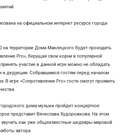
риятий.
ована на официальном интернет ресурсе города
:00 на территории Дома Маклецкого будет проходить
вление Pro», берущая свои корни в популярной
 принять участие в данной игре можно не обладать
и и дедукции. Собравшимся гостям перед началом
а. В игре «Сопротивление Pro» гости смогут проявить
чества.
х городского дома музыки пройдет концертное
торое представит Вячеслава Худорожкова. На этом
т звучать как уже общеизвестные шедевры мировой
работы автора.