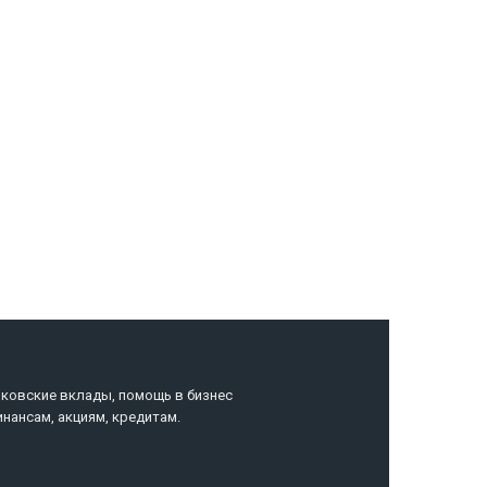
нная
нковские вклады, помощь в бизнес
инансам, акциям, кредитам.