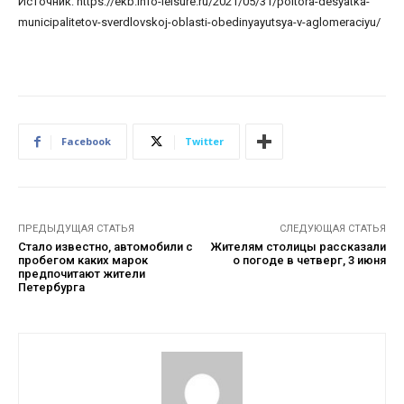
Источник: https://ekb.info-leisure.ru/2021/05/31/poltora-desyatka-
municipalitetov-sverdlovskoj-oblasti-obedinyayutsya-v-aglomeraciyu/
Facebook
Twitter
ПРЕДЫДУЩАЯ СТАТЬЯ
СЛЕДУЮЩАЯ СТАТЬЯ
Стало известно, автомобили с
Жителям столицы рассказали
пробегом каких марок
о погоде в четверг, 3 июня
предпочитают жители
Петербурга