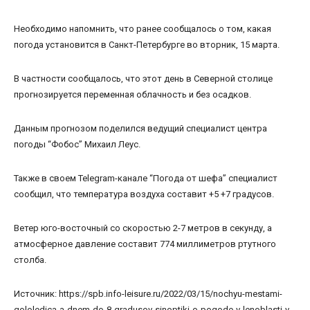
Необходимо напомнить, что ранее сообщалось о том, какая
погода установится в Санкт-Петербурге во вторник, 15 марта.
В частности сообщалось, что этот день в Северной столице
прогнозируется переменная облачность и без осадков.
Данным прогнозом поделился ведущий специалист центра
погоды “Фобос” Михаил Леус.
Также в своем Telegram-канале “Погода от шефа” специалист
сообщил, что температура воздуха составит +5 +7 градусов.
Ветер юго-восточный со скоростью 2-7 метров в секунду, а
атмосферное давление составит 774 миллиметров ртутного
столба.
Источник: https://spb.info-leisure.ru/2022/03/15/nochyu-mestami-
gololedica-a-dnem-do-8-gradusov-sinoptiki-o-pogode-v-lenoblasti-v-