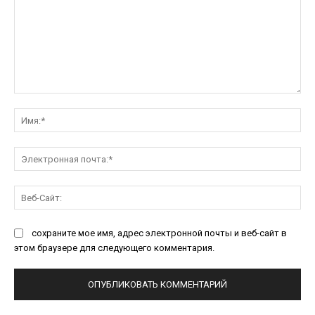
Комментарий:
Им
Эл
поч
Ве
Са
сохраните мое имя, адрес электронной почты и веб-сайт в
этом браузере для следующего комментария.