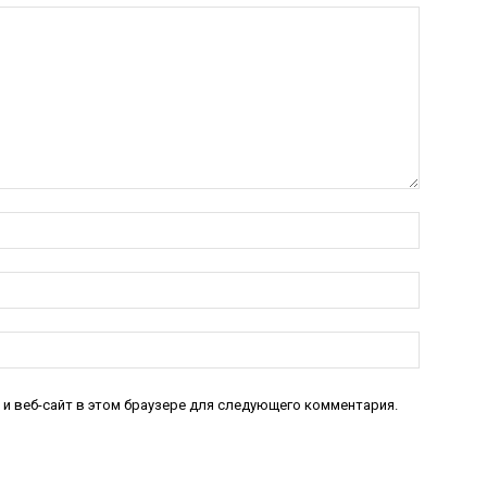
Имя:*
Электро
почта:*
Веб-
Сайт:
 и веб-сайт в этом браузере для следующего комментария.