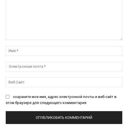
Комментарий:
Им
Эл
поч
Ве
Са
сохраните мое имя, адрес электронной почты и веб-сайт в
этом браузере для следующего комментария.