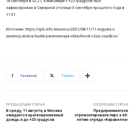
18 сентября в 02:21, а максимум с +23 градусов был
зафиксирован в Северной столице 3 сентября прошлого года в
11:31.
Источник: https://spb.info-leisure.ru/2021/08/11/11-avgusta-v-
severnoj-stolice-budet-peremennaya-oblachnost-i-bez-osadkov/
Facebook
Twitter
ПРЕДЫДУЩАЯ СТАТЬЯ
СЛЕДУЮЩАЯ СТАТЬЯ
В среду, 11 августа, в Москве
Предприниматели
ожидается кратковременный
отремонтировали пирс к 60-
дождь и до +23 градусов
летию отряда «Каравелла»