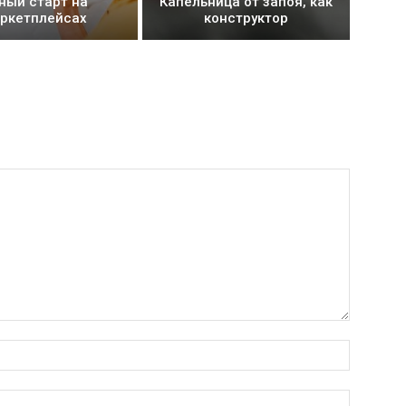
ный старт на
Капельница от запоя, как
ркетплейсах
конструктор
Имя:*
Электро