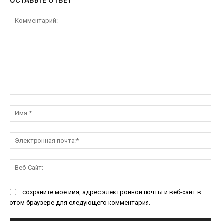
ОСТАВЬТЕ ОТВЕТ
Комментарий:
Им
Эл
поч
Ве
Са
сохраните мое имя, адрес электронной почты и веб-сайт в
этом браузере для следующего комментария.