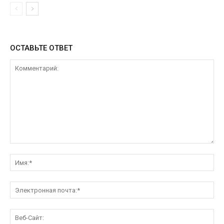
ОСТАВЬТЕ ОТВЕТ
Комментарий:
Им
Эл
поч
Ве