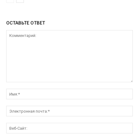
ОСТАВЬТЕ ОТВЕТ
Комментарий:
Им
Эл
поч
Ве
Са