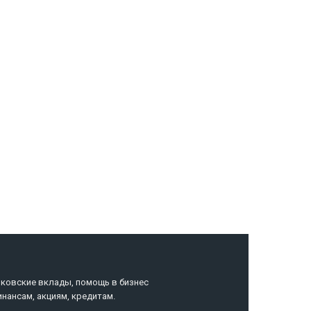
нная
нковские вклады, помощь в бизнес
инансам, акциям, кредитам.