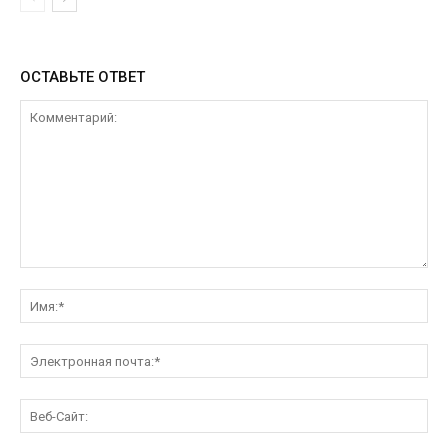
ОСТАВЬТЕ ОТВЕТ
Комментарий:
Им
Эл
поч
Ве
Са