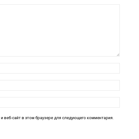
Имя:*
Электро
почта:*
Веб-
Сайт:
 и веб-сайт в этом браузере для следующего комментария.