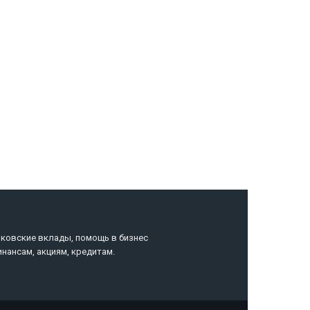
нная
нковские вклады, помощь в бизнес
инансам, акциям, кредитам.