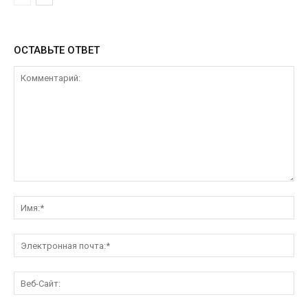
ОСТАВЬТЕ ОТВЕТ
Комментарий:
Им
Эл
поч
Ве
Са