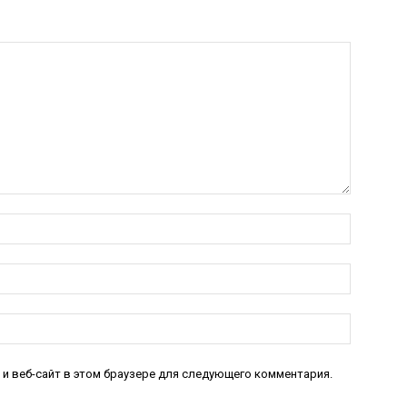
Имя:*
Электро
почта:*
Веб-
Сайт:
 и веб-сайт в этом браузере для следующего комментария.