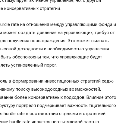
, стимулирует активное управление, но, с другой
е консервативных стратегий.
urdle rate на отношения между управляющими фонда и
и может создать давление на управляющих, требуя от
для получения вознаграждения. Это может вызвать
высокой доходности и необходимостью управления
т быть обеспокоены тем, что управляющие будут
леть установленный порог.
 роль в формировании инвестиционных стратегий хедж-
тивному поиску высокодоходных возможностей,
вание более консервативных подходов. Влияние этого
руктуру портфеля подчеркивает важность тщательного
hurdle rate в соответствии с целями и стратегией
ние hurdle rate является неотъемлемой частью