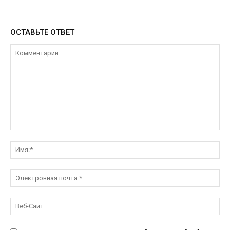
ОСТАВЬТЕ ОТВЕТ
Комментарий:
Им
Эл
поч
Ве
Са