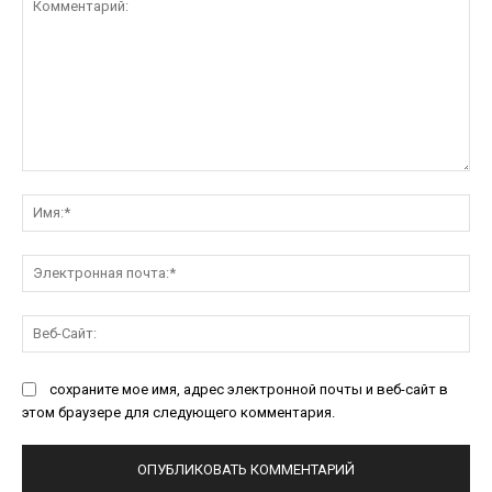
Комментарий:
Им
Эл
поч
Ве
Са
сохраните мое имя, адрес электронной почты и веб-сайт в
этом браузере для следующего комментария.