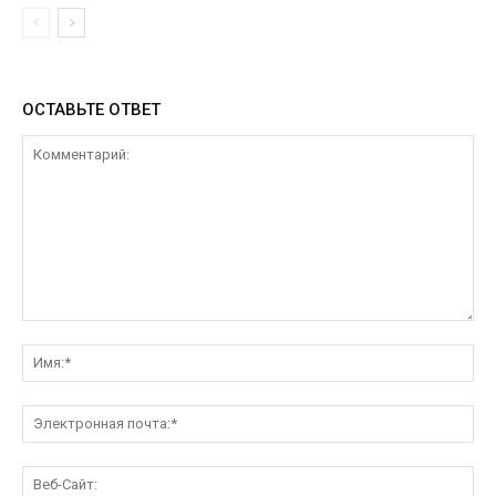
ОСТАВЬТЕ ОТВЕТ
Комментарий:
Им
Эл
поч
Ве