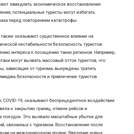
ожет замедлить экономическое восстановление
ления, потенциальные туристы могут избегать
раха перед повторением катастрофы.
 также оказывают существенное влияние на
тической нестабильности безопасность туристов
жению интереса к посещению таких регионов. Например,
таки могут вызвать массовый отток туристов, что
ны, зависящие от туризма, вынуждены тратить
имиджа безопасности и привлечение туристов
ак COVID-19, оказывают беспрецедентное воздействие
вела к закрытию границ, отмене рейсов и
 поездок. Это вызвало масштабные убытки для
ий, связанных с туризмом. Восстановление после
нации на международном уровне. Введение новых