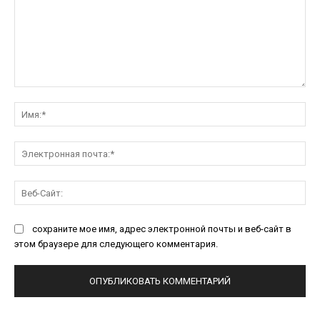
Комментарий:
Им
Эл
поч
Ве
Са
сохраните мое имя, адрес электронной почты и веб-сайт в
этом браузере для следующего комментария.