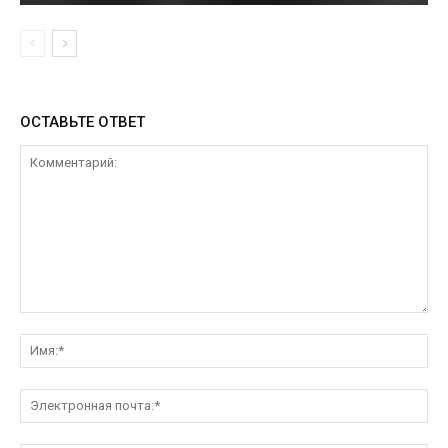
ОСТАВЬТЕ ОТВЕТ
Комментарий:
Им
Эл
поч