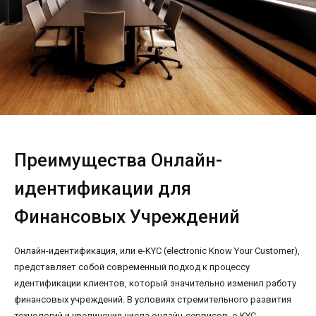
Преимущества Онлайн-
идентификации для
Финансовых Учреждений
Онлайн-идентификация, или e-KYC (electronic Know Your Customer),
представляет собой современный подход к процессу
идентификации клиентов, который значительно изменил работу
финансовых учреждений. В условиях стремительного развития
технологий и увеличения числа онлайн-сервисов, e-KYC