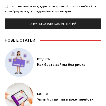
сохраните мое имя, адрес электронной почты и веб-сайт в
этом браузере для следующего комментария.
НОВЫЕ СТАТЬИ
КРЕДИТЫ
Как брать займы без риска
БИЗНЕС
Умный старт на маркетплейсах