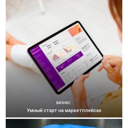
БИЗНЕС
Умный старт на маркетплейсах