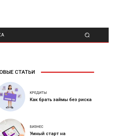
КА
ОВЫЕ СТАТЬИ
КРЕДИТЫ
Как брать займы без риска
БИЗНЕС
Умный старт на