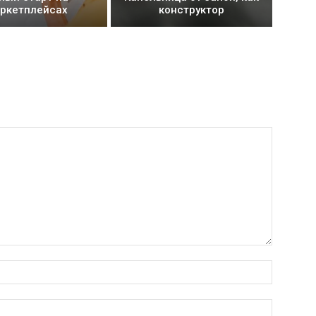
ркетплейсах
конструктор
Имя:*
Электро