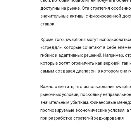
своп, который позволит ей получать более
доступны на рынке. Эта стратегия особенн
значительные активы с фиксированной дох
ставок.
Кроме того, swaptions могут использоваться
«стреддл», которые сочетают в себе элемен
гибких и адаптивных решений. Например, ст
которые хотят ограничить как верхний, так
самым создавая диапазон, в котором они г
Важно отметить, что использование swapti
рыночных условий, поскольку неправильное
значительным убыткам. Финансовые менедж
прогнозируемые экономические условия, а
при разработке стратегий хеджирования.