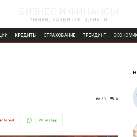
БИЗНЕС И ФИНАНСЫ
РЫНКИ, РАЗВИТИЕ, ДЕНЬГИ
ЦИИ
КРЕДИТЫ
СТРАХОВАНИЕ
ТРЕЙДИНГ
ЭКОНОМИ
Н
50
0
interest
WhatsApp