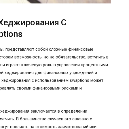
 Хеджирования С
tions
опы, представляют собой сложные финансовые
торам возможность, но не обязательство, вступить в
нты играют ключевую роль в управлении процентными
гий хеджирования для финансовых учреждений и
й хеджирования с использованием swaptions может
равлять своими финансовыми рисками и
я хеджирования заключается в определении
ягчить. В большинстве случаев это связано с
огут повлиять на стоимость заимствований или