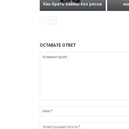
Как брать займы без риска
ма
ОСТАВЬТЕ ОТВЕТ
Комментарий: