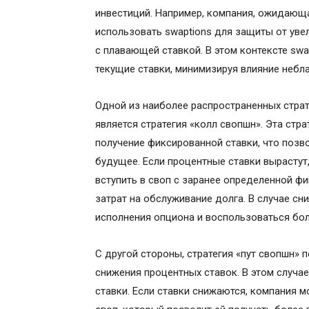
инвестиций. Например, компания, ожидающ
использовать swaptions для защиты от уве
с плавающей ставкой. В этом контексте sw
текущие ставки, минимизируя влияние небл
Одной из наиболее распространенных страт
является стратегия «колл свопшн». Эта стр
получение фиксированной ставки, что позв
будущее. Если процентные ставки вырастут
вступить в своп с заранее определенной ф
затрат на обслуживание долга. В случае с
исполнения опциона и воспользоваться бо
С другой стороны, стратегия «пут свопшн» 
снижения процентных ставок. В этом случа
ставки. Если ставки снижаются, компания 