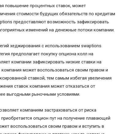
ая повышение процентных ставок, может
личения стоимости будущих обязательств по кредитам
aptions предоставляют возможность зафиксировать
агоприятных изменений на денежные потоки компании.
егий хеджирования с использованием swaptions
атегия предполагает покупку опциона колл на
оляет компании зафиксировать низкие ставки на
, компания может воспользоваться своим правом и
иксированной ставкой, тем самым избегая увеличения
нижения ставок компания может отказаться от
лее выгодными рыночными условиями.
позволяет компаниям застраховаться от риска
е приобретается опцион пут на получение плавающей
может воспользоваться своим правом и вступить в