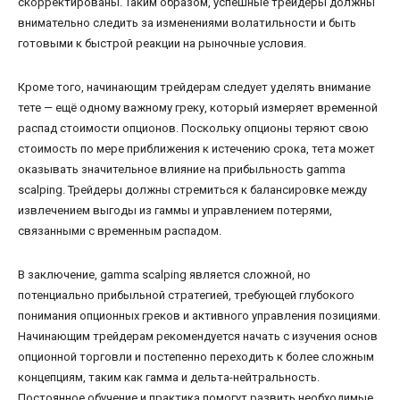
скорректированы. Таким образом, успешные трейдеры должны
внимательно следить за изменениями волатильности и быть
готовыми к быстрой реакции на рыночные условия.
Кроме того, начинающим трейдерам следует уделять внимание
тете — ещё одному важному греку, который измеряет временной
распад стоимости опционов. Поскольку опционы теряют свою
стоимость по мере приближения к истечению срока, тета может
оказывать значительное влияние на прибыльность gamma
scalping. Трейдеры должны стремиться к балансировке между
извлечением выгоды из гаммы и управлением потерями,
связанными с временным распадом.
В заключение, gamma scalping является сложной, но
потенциально прибыльной стратегией, требующей глубокого
понимания опционных греков и активного управления позициями.
Начинающим трейдерам рекомендуется начать с изучения основ
опционной торговли и постепенно переходить к более сложным
концепциям, таким как гамма и дельта-нейтральность.
Постоянное обучение и практика помогут развить необходимые