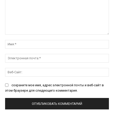
Комментарий:
Им
Эл
поч
Ве
Са
сохраните мое имя, адрес электронной почты и веб-сайт в
этом браузере для следующего комментария.