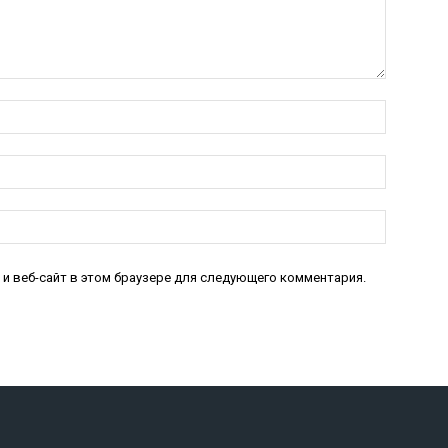
Имя:*
Электро
почта:*
Веб-
Сайт:
 и веб-сайт в этом браузере для следующего комментария.